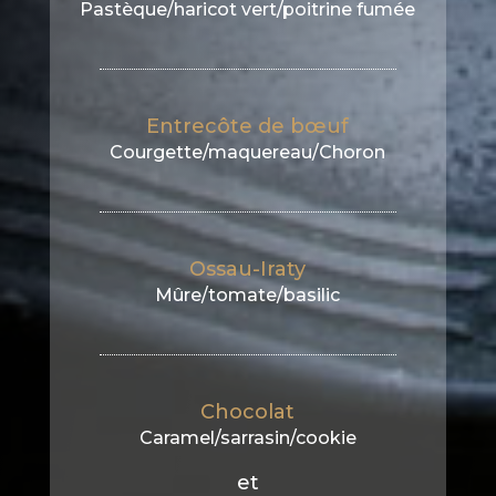
Pastèque/haricot vert/poitrine fumée
Entrecôte de bœuf
Courgette/maquereau/Choron
Ossau-Iraty
Mûre/tomate/basilic
Chocolat
Caramel/sarrasin/cookie
et