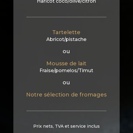
Haricot coco/olive/citron
Tartelette
Abricot/pistache
ou
Mousse de lait
Fraise/pomelos/Timut
ou
Notre sélection de fromages
Prix nets, TVA et service inclus