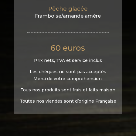
Pêche glacée
Framboise/amande amère
60 euros
Prix nets, TVA et service inclus
Les chèques ne sont pas acceptés
Merci de votre compréhension.
Tous nos produits sont frais et faits maison
Toutes nos viandes sont d’origine Française