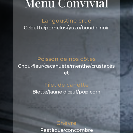
Menu Convivial
Langoustine crue
Cébette/pomelos/yuzu/boudin noir
Poisson de nos côtes
Chou-fleur/cacahuète/menthe/crustacés
et
Filet de canette
Blette/jaune d’œuf/pop corn
Chèvre
Pastèque/concombre