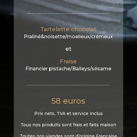
Tartelette chocolat
Praliné&noisette/moelleux/crémeux
et
Fraise
Financier pistache/Baileys/sésame
58 euros
Prix nets, TVA et service inclus
Tous nos produits sont frais et faits maison
Toutes nos viandes sont d’origine Française