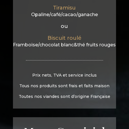
Tiramisu
Opaline/café/cacao/ganache
ou
Biscuit roulé
Framboise/chocolat blanc&thé fruits rouges
Prix nets, TVA et service inclus
Tous nos produits sont frais et faits maison
Toutes nos viandes sont d’origine Française